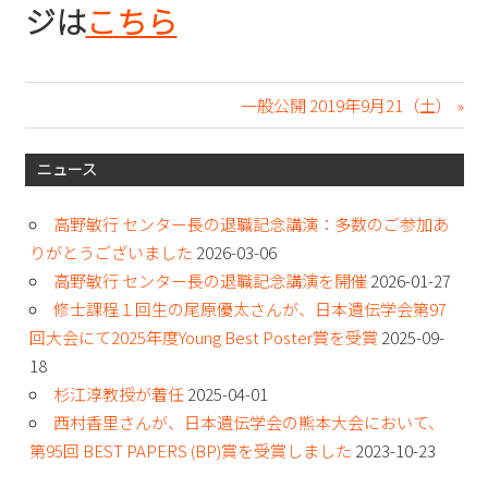
ジは
こちら
次
一般公開 2019年9月21（土）
投
の
記
稿
ニュース
事:
ナ
高野敏行 センター長の退職記念講演：多数のご参加あ
ビ
りがとうございました
2026-03-06
高野敏行 センター長の退職記念講演を開催
2026-01-27
ゲ
修士課程１回生の尾原優太さんが、日本遺伝学会第97
ー
回大会にて2025年度Young Best Poster賞を受賞
2025-09-
18
シ
杉江淳教授が着任
2025-04-01
ョ
西村香里さんが、日本遺伝学会の熊本大会において、
第95回 BEST PAPERS (BP)賞を受賞しました
2023-10-23
ン