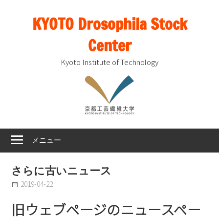
コ
KYOTO Drosophila Stock
ン
テ
Center
ン
ツ
Kyoto Institute of Technology
へ
ス
キ
ッ
プ
メニュー
さらに古いニュース
2019-04-22
Admin
News & Events
旧ウェブページのニュースペー