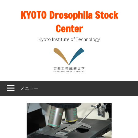
コ
KYOTO Drosophila Stock
ン
テ
Center
ン
ツ
Kyoto Institute of Technology
へ
ス
キ
ッ
プ
メニュー